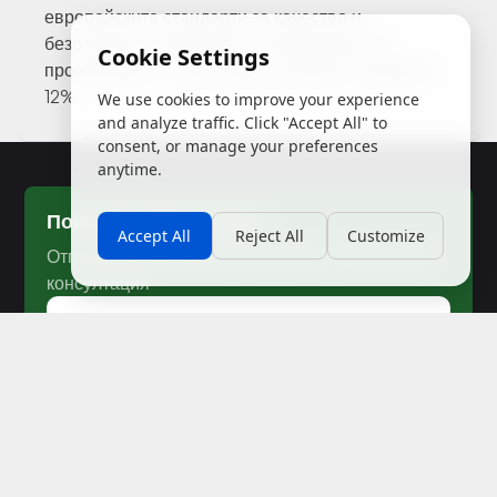
европейските стандарти за качество и
безопасност. Дървените ни материали се
Cookie Settings
произвеждат с гарантирана влажност между 8-
12%.
We use cookies to improve your experience
and analyze traffic. Click "Accept All" to
consent, or manage your preferences
anytime.
Поискай оферта днес
Accept All
Reject All
Customize
Отговаряме в рамките на 24 часа · Безплатна
консултация
Поискай оферта →
БРОД-ДА ООД
Производство и търговия с