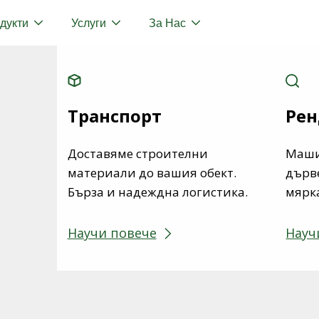
дукти
Услуги
За Нас
Транспорт
Рен
Доставяме строителни
Маши
материали до вашия обект.
дърв
Бърза и надеждна логистика.
мярк
Научи повече
Науч