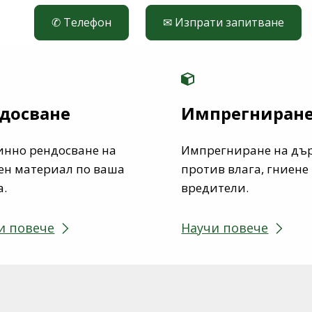
✆ Телефон
✉ Изпрати запитване
досване
Импрегниран
нно рендосване на
Импрегниране на дъ
ен материал по ваша
против влага, гниене
а.
вредители.
и повече
Научи повече