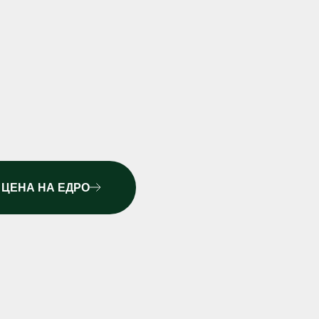
 ЦЕНА НА ЕДРО
АС А1 ОТ БРОД-ДА ООД СА
ИСТА ИГЛОЛИСТНА ДЪРВЕСИНА
€350/
ЛИ ПРИМЕСИ. ТЕ СЕ ОТЛИЧАВАТ
ЦЕНА
тон с
 НИСКО СЪДЪРЖАНИЕ НА ПЕПЕЛ
НА
РЕНЕ. ПРЕДЛАГАМЕ ГИ
ДРЕБНО
ДДС
ОИЗВОДСТВО В БУРГАС В