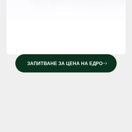
ЗАПИТВАНЕ ЗА ЦЕНА НА ЕДРО
ГРУНД ДЪЛБОКОПРОНИКВАЩ АНГРО AG125 5Л
ОСИГУРЯВА ОПТИМАЛНА ПОДГОТОВКА НА
ПОВЪРХНОСТТА ЗА ПОСЛЕДВАЩИ ПОКРИТИЯ.
€5.00/бр с ДДС
ЦЕНА НА ДРЕБНО