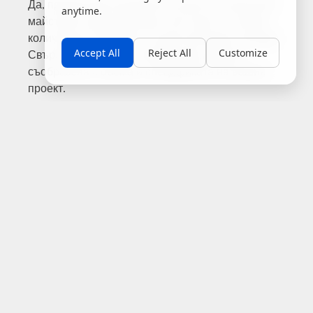
Да, предлагаме конкурентни цени за строители,
anytime.
майстори и дистрибутори, като при по-големи
количества условията са допълнително изгодни.
Accept All
Reject All
Customize
Свържете се с нас за персонална оферта,
съобразена с обема и спецификата на вашия
проект.
Какви размери кофражен шперплат
предлагате?
Предлагаме кофражен шперплат в стандартни
размери 1220 x 2440 мм и половинки 610 x 2440
мм, на дебелина 21 мм. Предлагаме и трислойни
жълти платна с дебелина 21 мм и 27 мм. За
специфични нужди, свържете се с нас за
консултация.