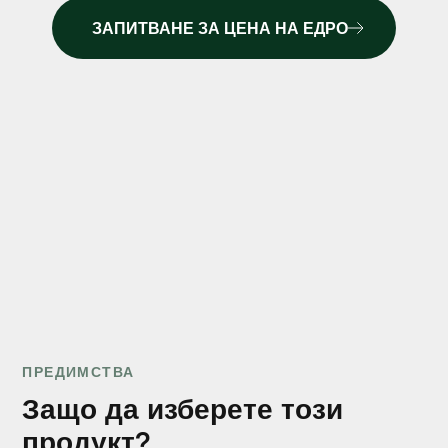
ЗАПИТВАНЕ ЗА ЦЕНА НА ЕДРО
ТРЕГЕРИТЕ H20 2.45М СА ОСНОВНИЯТ НОСЕЩ
ЕЛЕМЕНТ В МОДЕРНИЯ КОФРАЖ ЗА ПЛОЧИ И ТАВАНИ В
БЪЛГАРИЯ; С I-СЕЧЕНИЕ, ИМПРЕГНИРАНИ КРАИЩА И
ВИСОКА ЯКОСТ (ДО 4.7 КГ/М), ТЕ ОСИГУРЯВАТ
СТАБИЛНОСТ ПРИ ГОЛЕМИ НАТОВАРВАНИЯ И
МНОГОКРАТНА УПОТРЕБА, А БРОД-ДА ООД ГИ ПРЕДЛАГА
НА КОНКУРЕНТНИ ЦЕНИ ДИРЕКТНО ОТ СКЛАДОВЕТЕ В
БУРГАС И НЕСЕБЪР С БЪРЗА ДОСТАВКА.
€22.49/брой с ДДС
ЦЕНА НА ДРЕБНО
ПРЕДИМСТВА
Защо да изберете този
продукт?