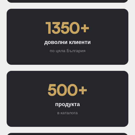
1350+
доволни клиенти
по цяла България
500+
продукта
в каталога