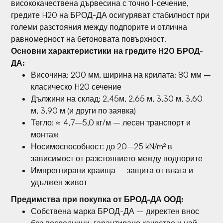
висококачествена дървесина с точно I-сечение,
гредите H20 на БРОД-ДА осигуряват стабилност при
големи разстояния между подпорите и отлична
равномерност на бетоновата повърхност.
Основни характеристики на гредите H20 БРОД-
ДА:
Височина: 200 мм, ширина на крилата: 80 мм –
класическо H20 сечение
Дължини на склад: 2,45м, 2,65 м, 3,30 м, 3,60
м, 3,90 м (и други по заявка)
Тегло: ≈ 4,7–5,0 кг/м – лесен транспорт и
монтаж
Носимоспособност: до 20–25 kN/m² в
зависимост от разстоянието между подпорите
Импрегнирани краища – защита от влага и
удължен живот
Предимства при покупка от БРОД-ДА ООД:
Собствена марка БРОД-ДА – директен внос
без посредници, гарантирано качество и най-