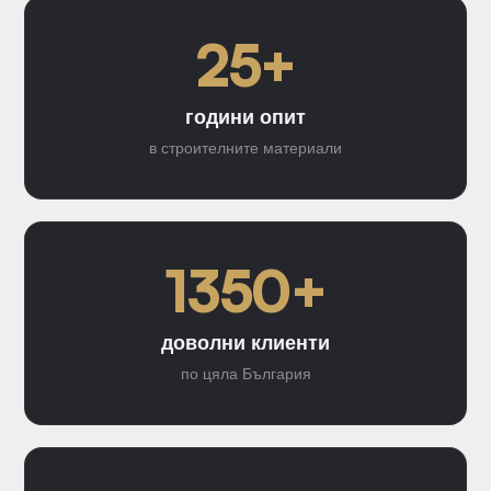
25+
години опит
в строителните материали
1350+
доволни клиенти
по цяла България