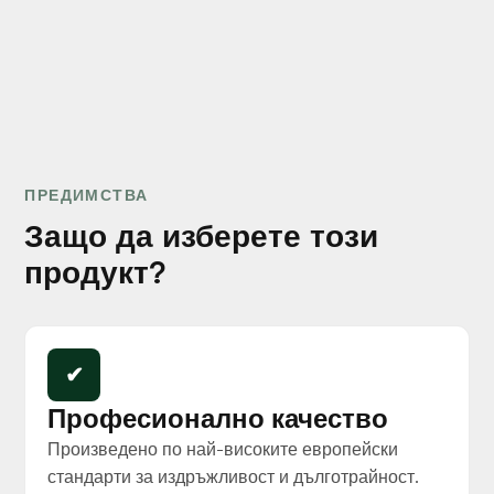
ТОЧНИТЕ РАЗМЕРИ И ДОБРАТА НОСИМОСПОСОБНОСТ
ТЕ ОСИГУРЯВАТ СТАБИЛНОСТ И ГЛАДЪК РЕЗУЛТАТ ПРИ
БЕТОНИРАНЕ. ПРЕДЛАГАМЕ ГИ ДИРЕКТНО ОТ
СОБСТВЕНОТО НИ ПРОИЗВОДСТВО В БУРГАС.
€265.80/м3 с ДДС
ЦЕНА НА ДРЕБНО
ПРЕДИМСТВА
Защо да изберете този
продукт?
✔
Професионално качество
Произведено по най-високите европейски
стандарти за издръжливост и дълготрайност.