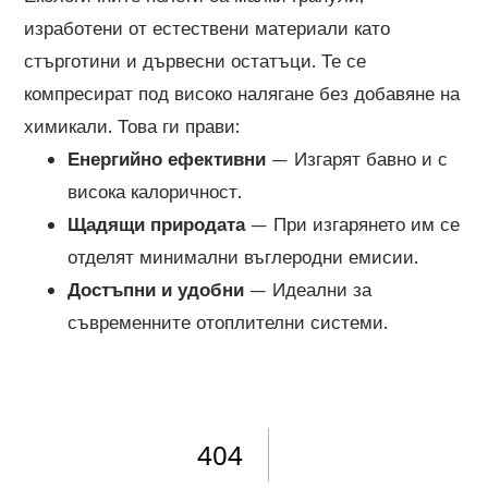
изработени от естествени материали като
стърготини и дървесни остатъци. Те се
компресират под високо налягане без добавяне на
химикали. Това ги прави:
Енергийно ефективни
– Изгарят бавно и с
висока калоричност.
Щадящи природата
– При изгарянето им се
отделят минимални въглеродни емисии.
Достъпни и удобни
– Идеални за
съвременните отоплителни системи.