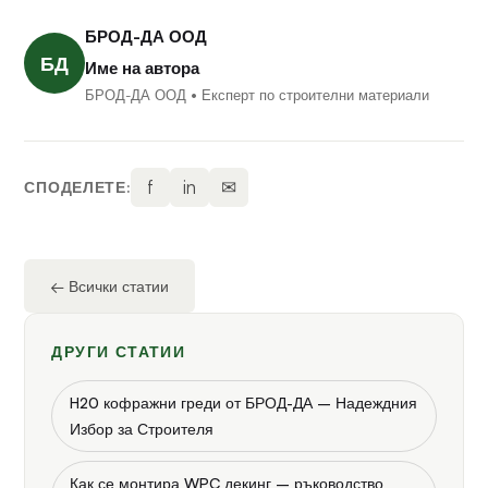
БРОД-ДА ООД
БД
Име на автора
БРОД-ДА ООД • Експерт по строителни материали
f
in
✉
СПОДЕЛЕТЕ:
← Всички статии
ДРУГИ СТАТИИ
H20 кофражни греди от БРОД-ДА – Надеждния
Избор за Строителя
Как се монтира WPC декинг – ръководство