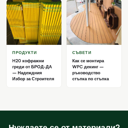
ПРОДУКТИ
СЪВЕТИ
H20 кофражни
Как се монтира
греди от БРОД-ДА
WPC декинг –
– Надеждния
ръководство
Избор за Строителя
стъпка по стъпка
Нуждаете се от материали?